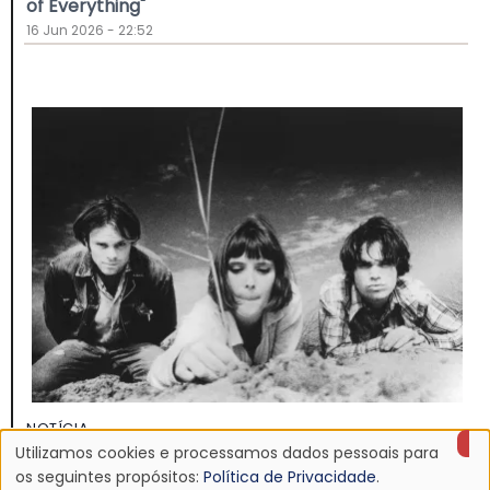
of Everything"
16 Jun 2026 - 22:52
NOTÍCIA
Utilizamos cookies e processamos dados pessoais para
Discografia do Mojave 3 será relançada
Uso
os seguintes propósitos:
Política de Privacidade
.
16 Jun 2026 - 22:19