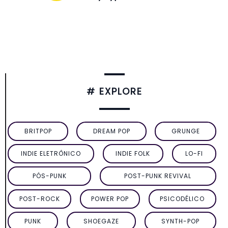
# EXPLORE
BRITPOP
DREAM POP
GRUNGE
INDIE ELETRÔNICO
INDIE FOLK
LO-FI
PÓS-PUNK
POST-PUNK REVIVAL
POST-ROCK
POWER POP
PSICODÉLICO
PUNK
SHOEGAZE
SYNTH-POP