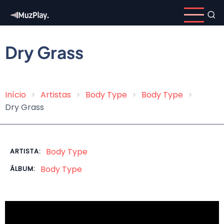
Pular
para
o
conteúdo
Dry Grass
principal
Início
Artistas
Body Type
Body Type
Trilha
Dry Grass
de
navegação
Body Type
ARTISTA:
Body Type
ÁLBUM: