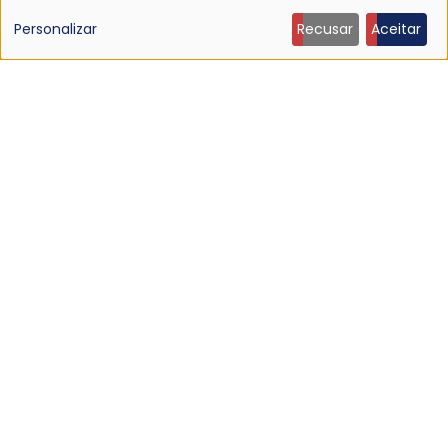
de
Personalizar
Recusar
Aceitar
dados
pessoais
e
cookies
NOTÍCIA
Ouça: Ty Segall — “Black Paint”
9 Jun 2026 - 21:27