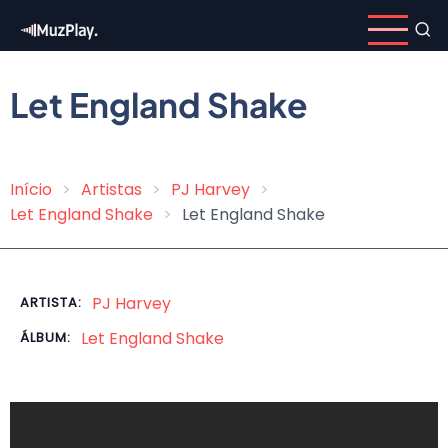
Pular
para
o
conteúdo
Let England Shake
principal
Início
Artistas
PJ Harvey
Trilha
Let England Shake
Let England Shake
de
navegação
PJ Harvey
ARTISTA:
Let England Shake
ÁLBUM: