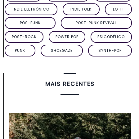
INDIE ELETRÔNICO
INDIE FOLK
LO-FI
PÓS-PUNK
POST-PUNK REVIVAL
POST-ROCK
POWER POP
PSICODÉLICO
PUNK
SHOEGAZE
SYNTH-POP
MAIS RECENTES