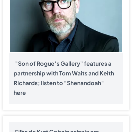
"Son of Rogue’s Gallery" features a
partnership with Tom Waits and Keith
Richards; listen to "Shenandoah"
here
Filha de Kurt Cobain estreia em