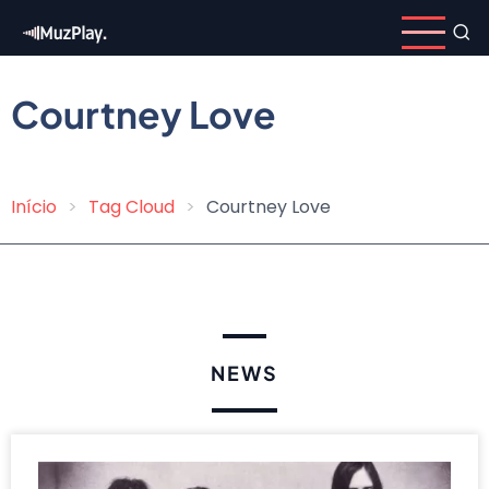
Skip
to
main
content
Courtney Love
Início
Tag Cloud
Courtney Love
Breadcrumb
NEWS