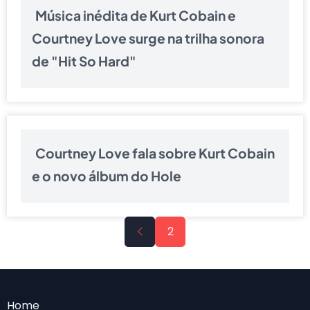
Música inédita de Kurt Cobain e
Courtney Love surge na trilha sonora
de "Hit So Hard"
Courtney Love fala sobre Kurt Cobain
e o novo álbum do Hole
Pagination
Previous
2
page
Menu
Home