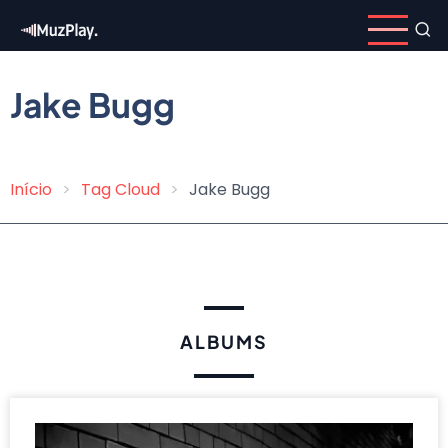
Skip
to
main
content
Jake Bugg
Início
Tag Cloud
Jake Bugg
Breadcrumb
ALBUMS