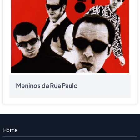
Meninos da Rua Paulo
Menu
Home
Rodape