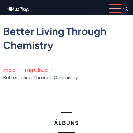
Pular
para
o
conteúdo
Better Living Through
principal
Chemistry
Início
Tag Cloud
Trilha
Better Living Through Chemistry
de
navegação
ÁLBUNS