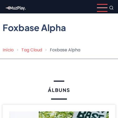
Pular
para
o
conteúdo
Foxbase Alpha
principal
Início
Tag Cloud
Foxbase Alpha
Trilha
de
navegação
ÁLBUNS