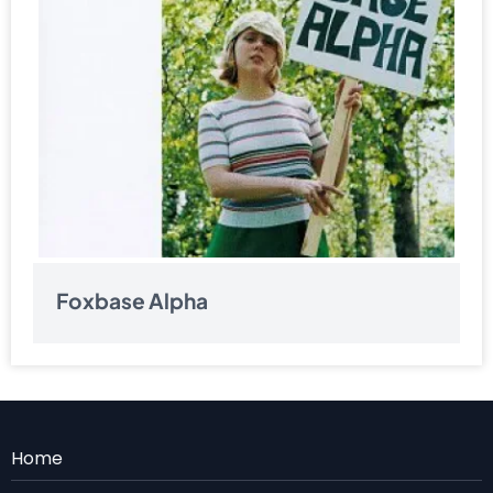
Foxbase Alpha
Menu
Home
Rodape