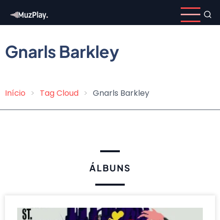
Pular
para
o
conteúdo
Gnarls Barkley
principal
Início
Tag Cloud
Gnarls Barkley
Trilha
de
navegação
ÁLBUNS