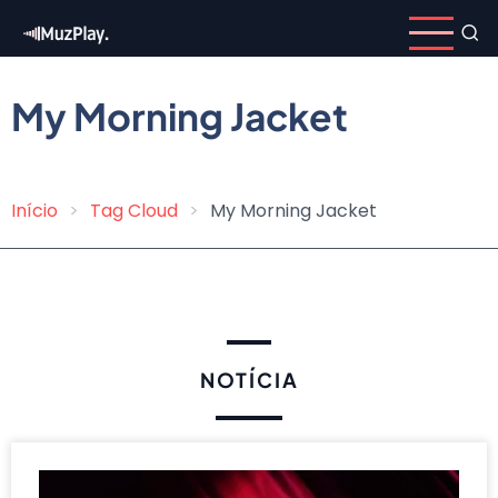
Pular
para
o
conteúdo
My Morning Jacket
principal
Início
Tag Cloud
My Morning Jacket
Trilha
de
navegação
NOTÍCIA