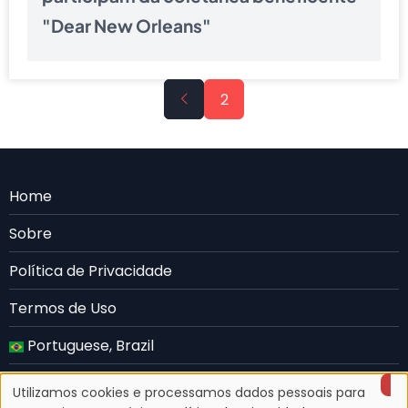
"Dear New Orleans"
Paginação
Página
2
anterior
Menu
Home
Rodape
Sobre
PT
Política de Privacidade
Termos de Uso
Portuguese, Brazil
English
Utilizamos cookies e processamos dados pessoais para