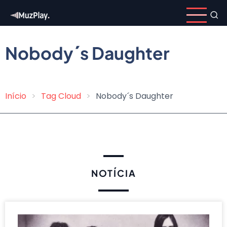
Pular
para
o
conteúdo
Nobody´s Daughter
principal
Início
Tag Cloud
Nobody´s Daughter
Trilha
de
navegação
NOTÍCIA