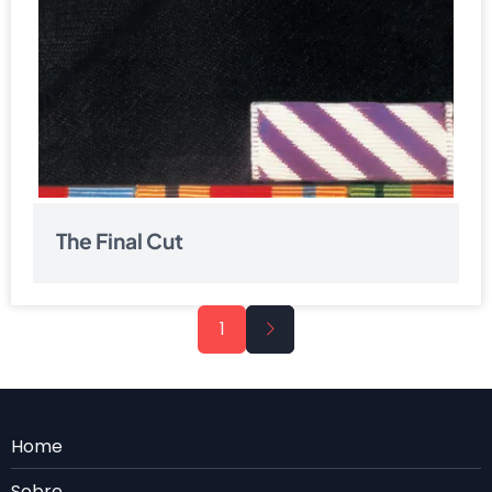
The Final Cut
Paginação
Próxima
1
página
Menu
Home
Rodape
Sobre