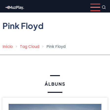
Pular
para
o
conteúdo
Pink Floyd
principal
Início
Tag Cloud
Pink Floyd
Trilha
de
navegação
ÁLBUNS