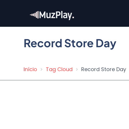
Pular
para
o
conteúdo
principal
Record Store Day
Início
Tag Cloud
Record Store Day
Trilha
de
navegação