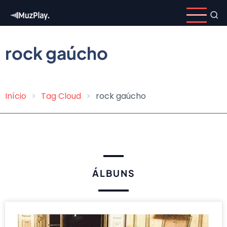
Pular
para
o
conteúdo
rock gaúcho
principal
Início
Tag Cloud
rock gaúcho
Trilha
de
navegação
ÁLBUNS