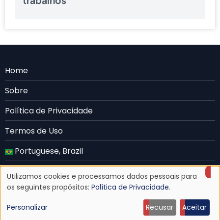
trabalhos
Menu
Home
Rodape
Sobre
PT
Política de Privacidade
Termos de Uso
Portuguese, Brazil
English
Utilizamos cookies e processamos dados pessoais para
Uso
© 2026 MuzPlay, All rights reserved.
os seguintes propósitos:
Política de Privacidade
.
de
Personalizar
Recusar
Aceitar