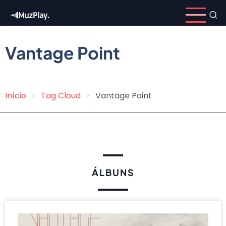
Pular
para
o
conteúdo
Vantage Point
principal
Início
Tag Cloud
Vantage Point
Trilha
de
navegação
ÁLBUNS