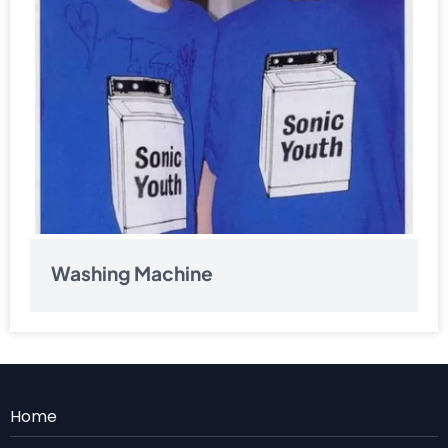
Washing Machine
Menu
Home
Rodape