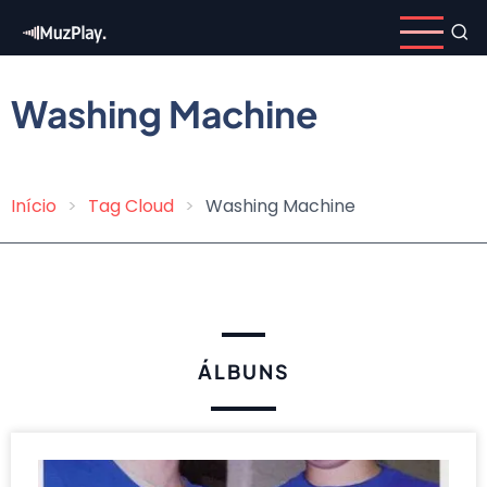
Pular
para
o
conteúdo
Washing Machine
principal
Início
Tag Cloud
Washing Machine
Trilha
de
navegação
ÁLBUNS