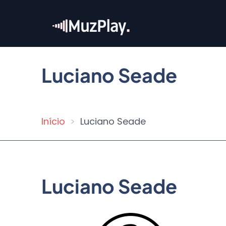
Pular
para
o
conteúdo
principal
Luciano Seade
Início
Luciano Seade
Trilha
de
navegação
Luciano Seade