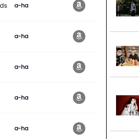
ads
a-ha
a-ha
a-ha
a-ha
a-ha