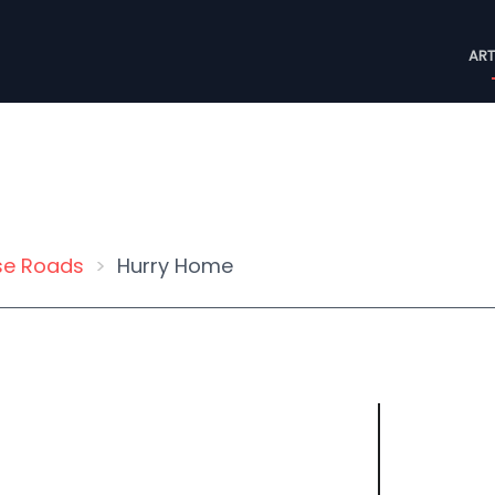
M
ART
n
se Roads
Hurry Home