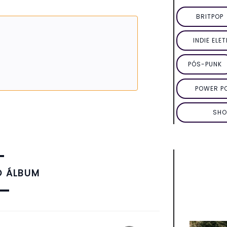
BRITPOP
INDIE ELE
PÓS-PUNK
POWER P
SHO
O ÁLBUM