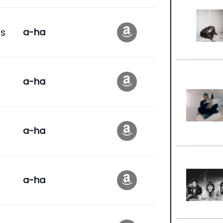
ts
a-ha
a-ha
s
a-ha
a-ha