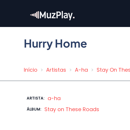
Pular
para
o
conteúdo
principal
Hurry Home
Início
Artistas
A-ha
Stay On The
Trilha
de
navegação
a-ha
ARTISTA:
Stay on These Roads
ÁLBUM: