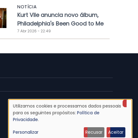
NOTÍCIA
Kurt Vile anuncia novo álbum,
Philadelphia's Been Good to Me
7 Abr 2026 - 22:49
Utilizamos cookies e processamos dados pessoais
Uso
para os seguintes propósitos:
Política de
Privacidade
.
de
Personalizar
Recusar
Aceitar