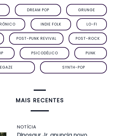
DREAM POP
GRUNGE
TRÔNICO
INDIE FOLK
LO-FI
POST-PUNK REVIVAL
POST-ROCK
OP
PSICODÉLICO
PUNK
EGAZE
SYNTH-POP
MAIS RECENTES
NOTÍCIA
Dinosaur Jr. anuncia novo