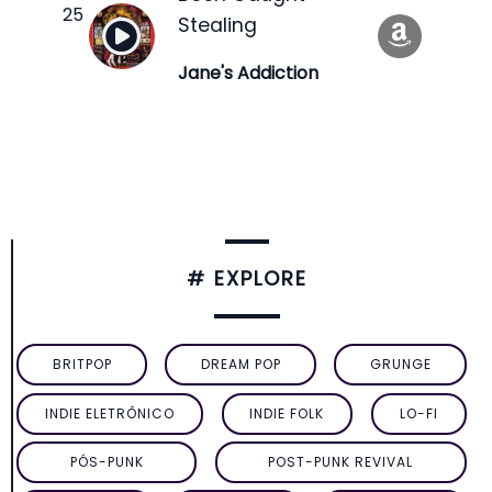
Stealing
Jane's Addiction
# EXPLORE
BRITPOP
DREAM POP
GRUNGE
INDIE ELETRÔNICO
INDIE FOLK
LO-FI
PÓS-PUNK
POST-PUNK REVIVAL