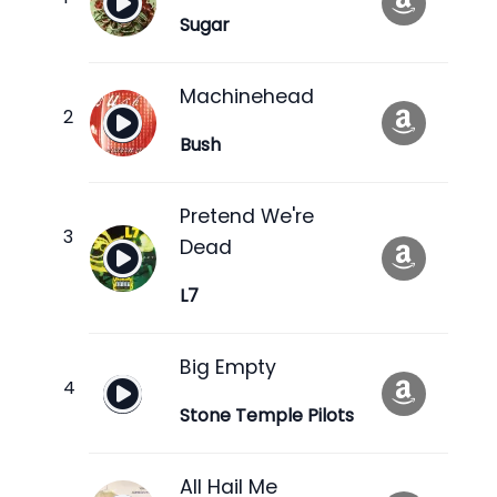
Sugar
Machinehead
Bush
Pretend We're
Dead
L7
Big Empty
Stone Temple Pilots
All Hail Me