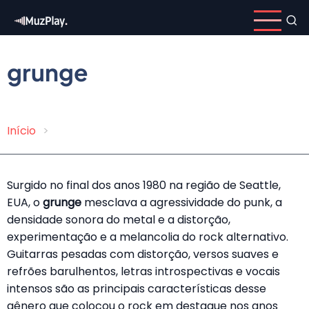
Pular
para
o
conteúdo
grunge
principal
Início
Trilha
de
Surgido no final dos anos 1980 na região de Seattle,
navegação
EUA, o
grunge
mesclava a agressividade do punk, a
densidade sonora do metal e a distorção,
experimentação e a melancolia do rock alternativo.
Guitarras pesadas com distorção, versos suaves e
refrões barulhentos, letras introspectivas e vocais
intensos são as principais características desse
gênero que colocou o rock em destaque nos anos