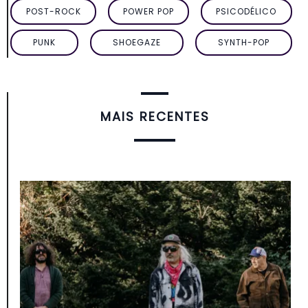
POST-ROCK
POWER POP
PSICODÉLICO
PUNK
SHOEGAZE
SYNTH-POP
MAIS RECENTES