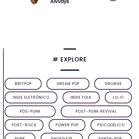
Alvvays
# EXPLORE
BRITPOP
DREAM POP
GRUNGE
INDIE ELETRÔNICO
INDIE FOLK
LO-FI
PÓS-PUNK
POST-PUNK REVIVAL
POST-ROCK
POWER POP
PSICODÉLICO
PUNK
SHOEGAZE
SYNTH-POP