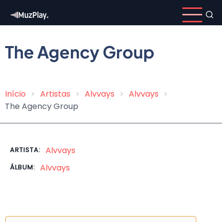
Pular
para
o
conteúdo
The Agency Group
principal
Início
Artistas
Alvvays
Alvvays
Trilha
The Agency Group
de
navegação
Alvvays
ARTISTA:
Alvvays
ÁLBUM: