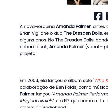
A nova-iorquina
Amanda Palmer
, antes
Brian Viglione o duo
The Dresden Dolls
, 
alguns anos. No
The Dresden Dolls
, band
cabaré punk,
Amanda Palmer
(vocal – p
projeto.
Em 2008, ela lançou o álbum solo '
Who K
colaboração de Ben Folds, como músico 
Palmer
lançou '
Amanda Palmer Performs 
Magical Ukulele
', um EP, que como o títu
covers do Radiohead.