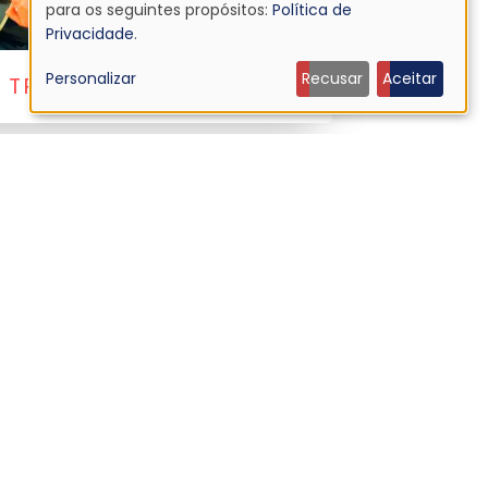
Uso
para os seguintes propósitos:
Política de
Privacidade
.
de
Personalizar
Recusar
Aceitar
 TRASH
dados
pessoais
e
cookies