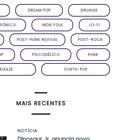
DREAM POP
GRUNGE
TRÔNICO
INDIE FOLK
LO-FI
POST-PUNK REVIVAL
POST-ROCK
OP
PSICODÉLICO
PUNK
EGAZE
SYNTH-POP
MAIS RECENTES
NOTÍCIA
Dinosaur Jr. anuncia novo