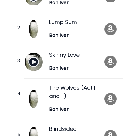
Bon Iver
Lump Sum
Bon Iver
Skinny Love
Bon Iver
The Wolves (Act I
and II)
Bon Iver
Blindsided