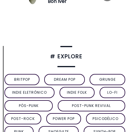
Bon Iver
# EXPLORE
BRITPOP
DREAM POP
GRUNGE
INDIE ELETRÔNICO
INDIE FOLK
LO-FI
PÓS-PUNK
POST-PUNK REVIVAL
POST-ROCK
POWER POP
PSICODÉLICO
PUNK
SHOEGAZE
SYNTH-POP