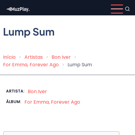
Pular
para
o
conteúdo
Lump Sum
principal
Início
Artistas
Bon Iver
Trilha
For Emma, Forever Ago
Lump Sum
de
navegação
Bon Iver
ARTISTA:
For Emma, Forever Ago
ÁLBUM: