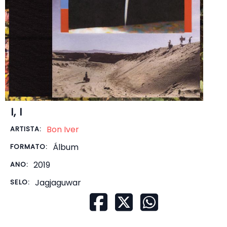
I, I
Bon Iver
ARTISTA:
Álbum
FORMATO:
2019
ANO:
Jagjaguwar
SELO: