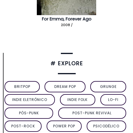
For Emma, Forever Ago
2008 /
# EXPLORE
BRITPOP
DREAM POP
GRUNGE
INDIE ELETRÔNICO
INDIE FOLK
LO-FI
PÓS-PUNK
POST-PUNK REVIVAL
POST-ROCK
POWER POP
PSICODÉLICO