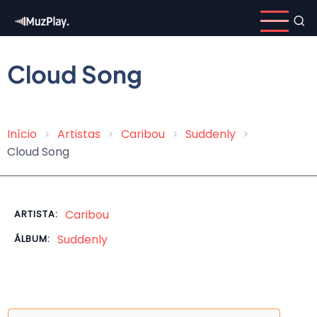
Pular
para
o
conteúdo
Cloud Song
principal
Início
Artistas
Caribou
Suddenly
Trilha
Cloud Song
de
navegação
Caribou
ARTISTA:
Suddenly
ÁLBUM: