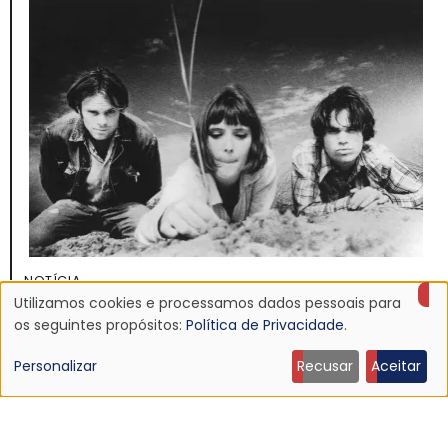
NOTÍCIA
Discografia do Mojave 3 será relançada
Utilizamos cookies e processamos dados pessoais para
Uso
os seguintes propósitos:
Política de Privacidade
.
16 Jun 2026 - 22:19
de
Personalizar
Recusar
Aceitar
dados