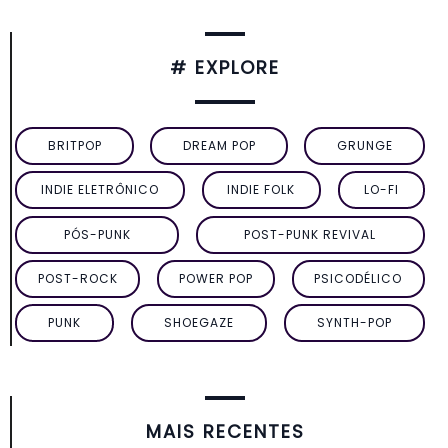
# EXPLORE
BRITPOP
DREAM POP
GRUNGE
INDIE ELETRÔNICO
INDIE FOLK
LO-FI
PÓS-PUNK
POST-PUNK REVIVAL
POST-ROCK
POWER POP
PSICODÉLICO
PUNK
SHOEGAZE
SYNTH-POP
MAIS RECENTES