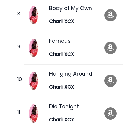
Body of My Own
Charli XCX
Famous
Charli XCX
Hanging Around
Charli XCX
Die Tonight
Charli XCX