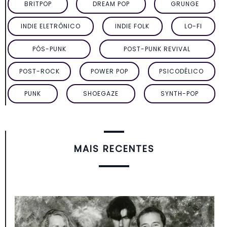
BRITPOP
DREAM POP
GRUNGE
INDIE ELETRÔNICO
INDIE FOLK
LO-FI
PÓS-PUNK
POST-PUNK REVIVAL
POST-ROCK
POWER POP
PSICODÉLICO
PUNK
SHOEGAZE
SYNTH-POP
MAIS RECENTES