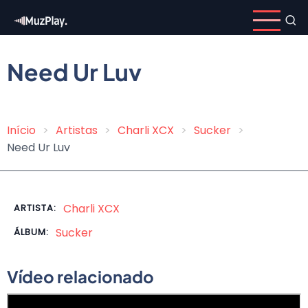
Pular
para
o
conteúdo
Need Ur Luv
principal
Início
Artistas
Charli XCX
Sucker
Trilha
Need Ur Luv
de
navegação
Charli XCX
ARTISTA:
Sucker
ÁLBUM:
Vídeo relacionado