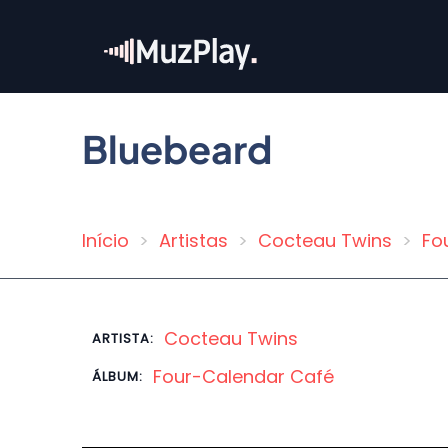
Pular
para
o
conteúdo
principal
Bluebeard
Início
Artistas
Cocteau Twins
Fo
Trilha
de
navegação
Cocteau Twins
ARTISTA:
Four-Calendar Café
ÁLBUM: