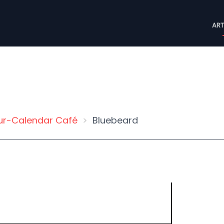
M
ART
n
ur-Calendar Café
Bluebeard