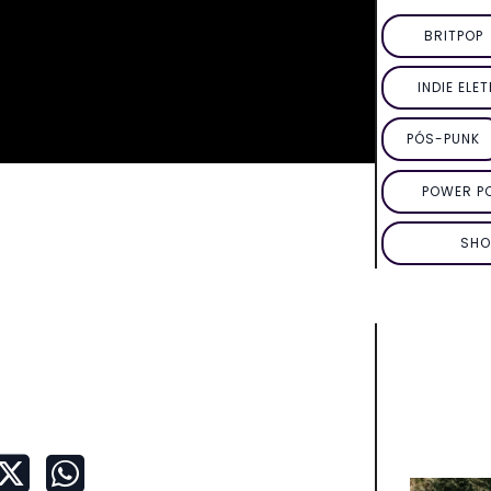
BRITPOP
INDIE ELE
PÓS-PUNK
POWER P
SHO