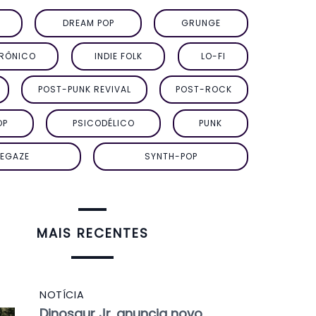
DREAM POP
GRUNGE
TRÔNICO
INDIE FOLK
LO-FI
POST-PUNK REVIVAL
POST-ROCK
OP
PSICODÉLICO
PUNK
EGAZE
SYNTH-POP
MAIS RECENTES
NOTÍCIA
Dinosaur Jr. anuncia novo