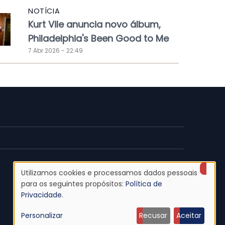
NOTÍCIA
Kurt Vile anuncia novo álbum,
Philadelphia's Been Good to Me
7 Abr 2026 - 22:49
Utilizamos cookies e processamos dados pessoais
Uso
para os seguintes propósitos:
Política de
Privacidade
.
de
Personalizar
Recusar
Aceitar