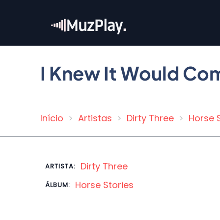
Pular
para
o
conteúdo
principal
I Knew It Would Com
Início
Artistas
Dirty Three
Horse 
Trilha
de
navegação
Dirty Three
ARTISTA:
Horse Stories
ÁLBUM: