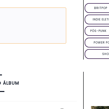
BRITPOP
INDIE ELE
PÓS-PUNK
POWER P
SHO
O ÁLBUM