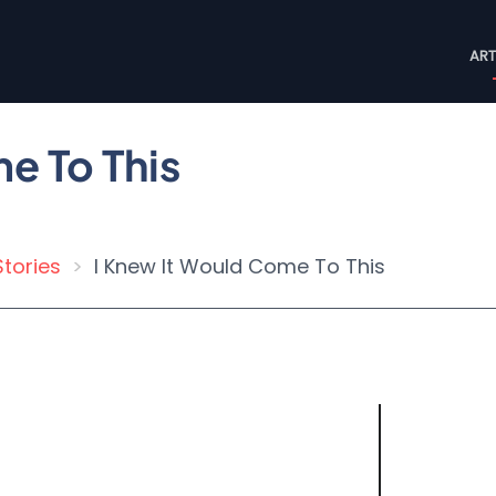
M
ART
n
e To This
Stories
I Knew It Would Come To This