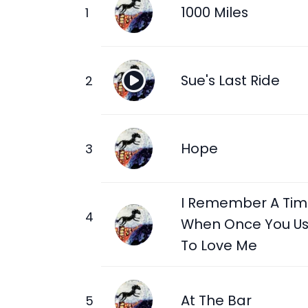
1000 Miles
Sue's Last Ride
Hope
I Remember A Ti
When Once You U
To Love Me
At The Bar