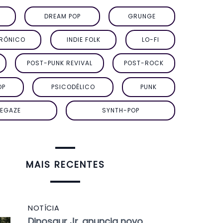
DREAM POP
GRUNGE
TRÔNICO
INDIE FOLK
LO-FI
POST-PUNK REVIVAL
POST-ROCK
OP
PSICODÉLICO
PUNK
EGAZE
SYNTH-POP
MAIS RECENTES
NOTÍCIA
Dinosaur Jr. anuncia novo