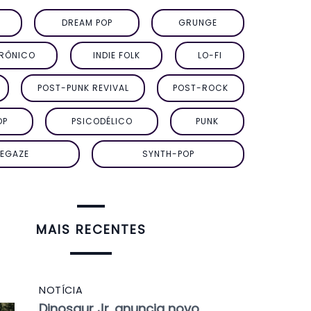
DREAM POP
GRUNGE
TRÔNICO
INDIE FOLK
LO-FI
POST-PUNK REVIVAL
POST-ROCK
OP
PSICODÉLICO
PUNK
EGAZE
SYNTH-POP
MAIS RECENTES
NOTÍCIA
Dinosaur Jr. anuncia novo