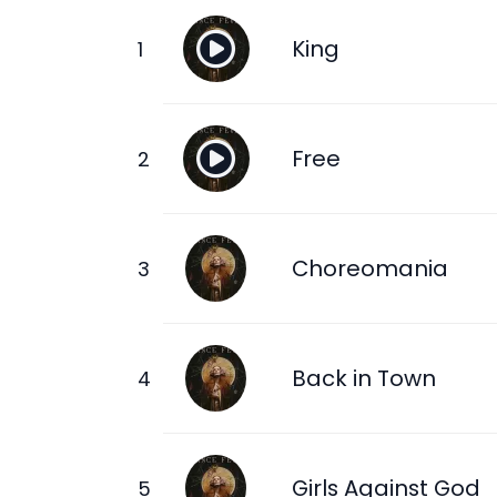
King
Free
Choreomania
Back in Town
Girls Against God