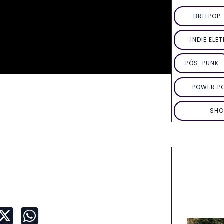
BRITPOP
INDIE ELE
PÓS-PUNK
POWER P
SHO