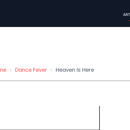
M
ART
n
ine
Dance Fever
Heaven Is Here