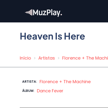
Pular
para
o
conteúdo
principal
Heaven Is Here
Início
Artistas
Florence + The Mach
Trilha
de
navegação
Florence + The Machine
ARTISTA:
Dance Fever
ÁLBUM: