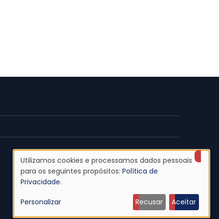
Utilizamos cookies e processamos dados pessoais
Uso
para os seguintes propósitos:
Política de
Privacidade
.
de
Personalizar
Recusar
Aceitar