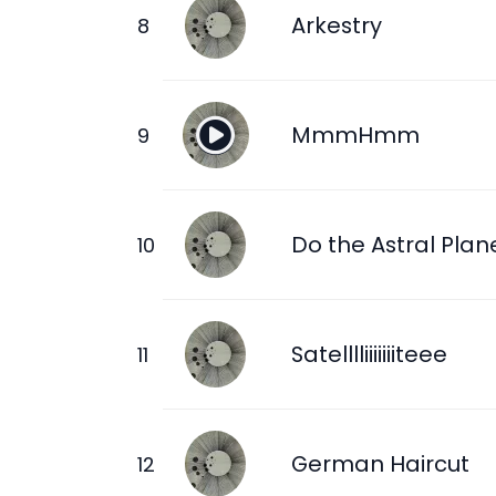
Arkestry
MmmHmm
Do the Astral Plan
Satelllliiiiiiiteee
German Haircut