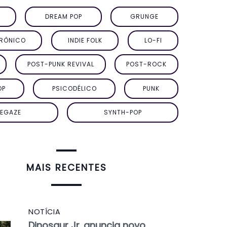
DREAM POP
GRUNGE
TRÔNICO
INDIE FOLK
LO-FI
POST-PUNK REVIVAL
POST-ROCK
OP
PSICODÉLICO
PUNK
EGAZE
SYNTH-POP
MAIS RECENTES
NOTÍCIA
Dinosaur Jr. anuncia novo