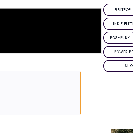
BRITPOP
INDIE ELE
PÓS-PUNK
POWER P
SHO