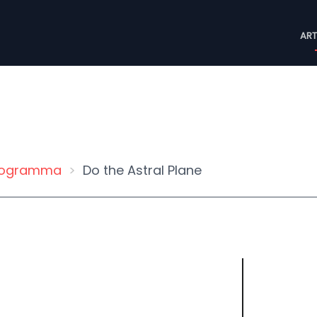
M
ART
n
ogramma
Do the Astral Plane