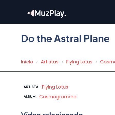
Pular
para
o
conteúdo
principal
Do the Astral Plane
Início
Artistas
Flying Lotus
Cosm
Trilha
de
navegação
Flying Lotus
ARTISTA:
Cosmogramma
ÁLBUM:
Vídeo relacionado