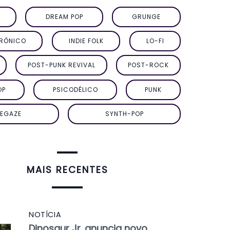
DREAM POP
GRUNGE
TRÔNICO
INDIE FOLK
LO-FI
POST-PUNK REVIVAL
POST-ROCK
OP
PSICODÉLICO
PUNK
EGAZE
SYNTH-POP
MAIS RECENTES
NOTÍCIA
Dinosaur Jr. anuncia novo