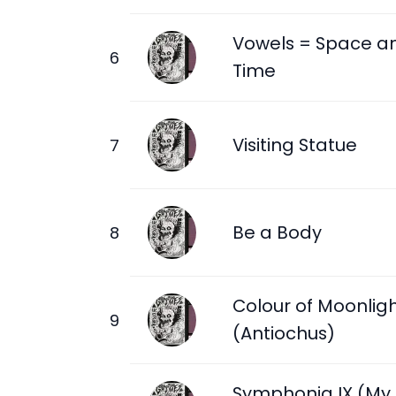
Vowels = Space a
Time
Visiting Statue
Be a Body
Colour of Moonlig
(Antiochus)
Symphonia IX (My