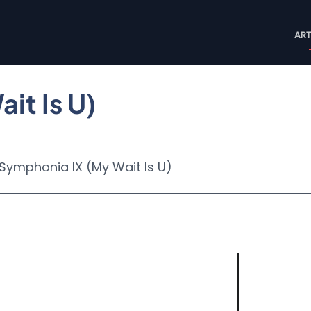
M
ART
n
it Is U)
Symphonia IX (My Wait Is U)