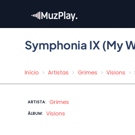
Pular
para
o
conteúdo
principal
Symphonia IX (My Wa
Início
Artistas
Grimes
Visions
Trilha
de
navegação
Grimes
ARTISTA:
Visions
ÁLBUM: