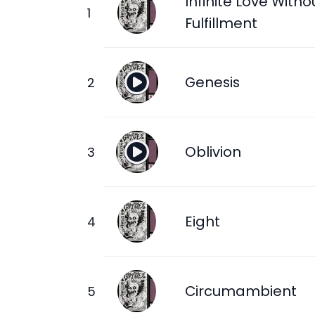
Infinite Love Witho
Fulfillment
Genesis
Oblivion
Eight
Circumambient