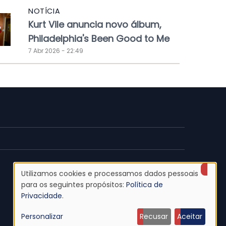
NOTÍCIA
Kurt Vile anuncia novo álbum,
Philadelphia's Been Good to Me
7 Abr 2026 - 22:49
Utilizamos cookies e processamos dados pessoais
Uso
para os seguintes propósitos:
Política de
Privacidade
.
de
Personalizar
Recusar
Aceitar