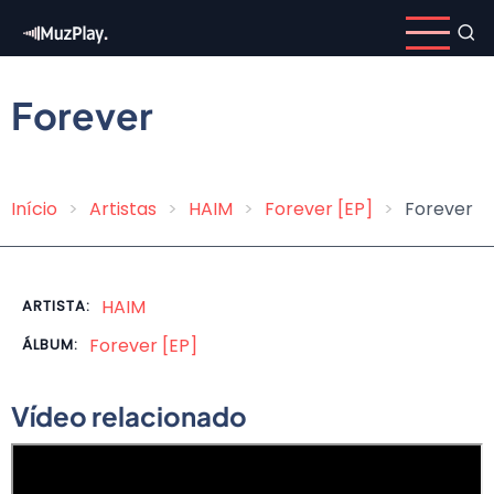
Pular
para
o
conteúdo
Forever
principal
Início
Artistas
HAIM
Forever [EP]
Forever
Trilha
de
navegação
HAIM
ARTISTA:
Forever [EP]
ÁLBUM:
Vídeo relacionado