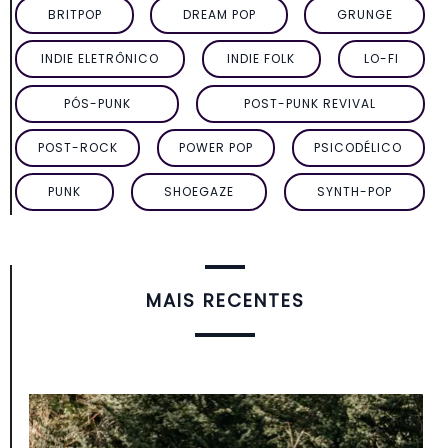
BRITPOP
DREAM POP
GRUNGE
INDIE ELETRÔNICO
INDIE FOLK
LO-FI
PÓS-PUNK
POST-PUNK REVIVAL
POST-ROCK
POWER POP
PSICODÉLICO
PUNK
SHOEGAZE
SYNTH-POP
MAIS RECENTES