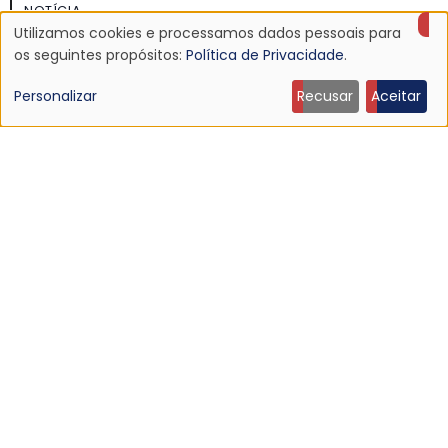
NOTÍCIA
Utilizamos cookies e processamos dados pessoais para
Discografia do Mojave 3 será relançada
Uso
os seguintes propósitos:
Política de Privacidade
.
16 Jun 2026 - 22:19
de
Personalizar
Recusar
Aceitar
dados
pessoais
e
cookies
NOTÍCIA
Ouça: Ty Segall — “Black Paint”