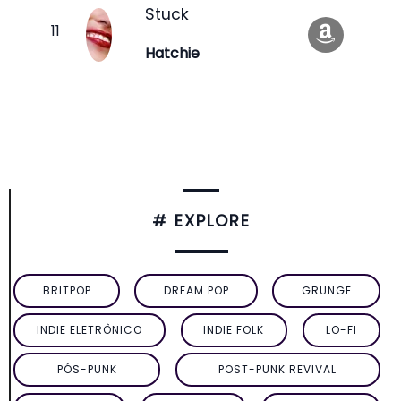
Stuck
Hatchie
# EXPLORE
BRITPOP
DREAM POP
GRUNGE
INDIE ELETRÔNICO
INDIE FOLK
LO-FI
PÓS-PUNK
POST-PUNK REVIVAL