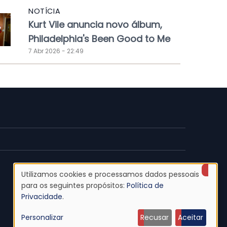
NOTÍCIA
Kurt Vile anuncia novo álbum,
Philadelphia's Been Good to Me
7 Abr 2026 - 22:49
Utilizamos cookies e processamos dados pessoais
Uso
para os seguintes propósitos:
Política de
Privacidade
.
de
Personalizar
Recusar
Aceitar