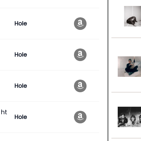
Hole
Hole
Hole
ght
Hole