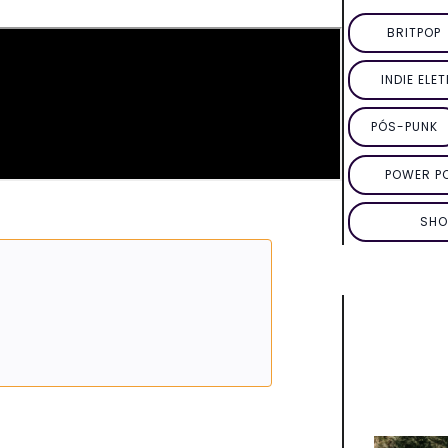
BRITPOP
INDIE ELE
PÓS-PUNK
POWER P
SHO