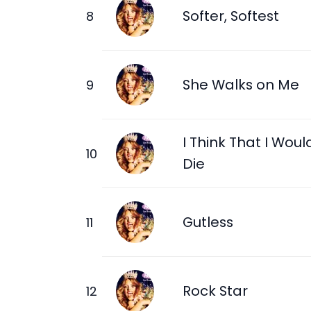
Softer, Softest
She Walks on Me
I Think That I Woul
Die
Gutless
Rock Star