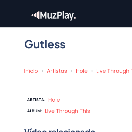
Pular
para
o
conteúdo
principal
Gutless
Início
Artistas
Hole
Live Through 
Trilha
de
navegação
Hole
ARTISTA:
Live Through This
ÁLBUM:
Vídeo relacionado