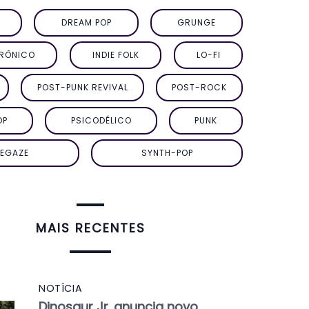
DREAM POP
GRUNGE
TRÔNICO
INDIE FOLK
LO-FI
POST-PUNK REVIVAL
POST-ROCK
OP
PSICODÉLICO
PUNK
EGAZE
SYNTH-POP
MAIS RECENTES
NOTÍCIA
Dinosaur Jr. anuncia novo