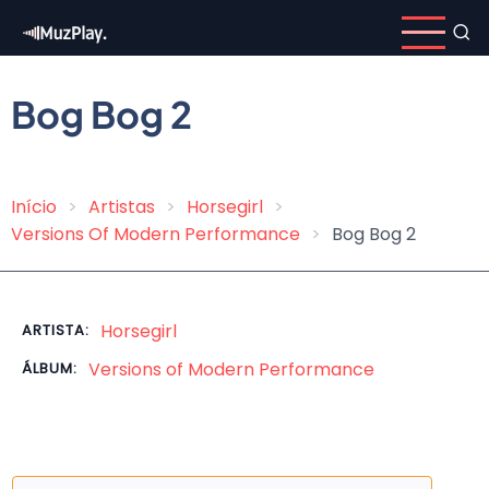
Pular
para
o
conteúdo
Bog Bog 2
principal
Início
Artistas
Horsegirl
Trilha
Versions Of Modern Performance
Bog Bog 2
de
navegação
Horsegirl
ARTISTA:
Versions of Modern Performance
ÁLBUM: