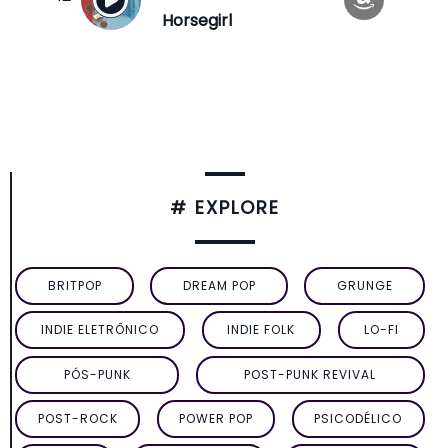
Horsegirl
# EXPLORE
BRITPOP
DREAM POP
GRUNGE
INDIE ELETRÔNICO
INDIE FOLK
LO-FI
PÓS-PUNK
POST-PUNK REVIVAL
POST-ROCK
POWER POP
PSICODÉLICO