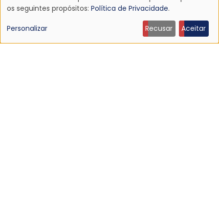
Uso
os seguintes propósitos:
Política de Privacidade
.
de
Personalizar
Recusar
Aceitar
dados
pessoais
e
cookies
NOTÍCIA
Dinosaur Jr. anuncia novo álbum e lança o single
“Several Got Away”
30 Jun 2026 - 23:08