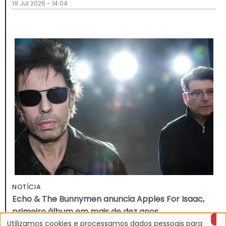
19 Jul 2026 - 14:04
NOTÍCIA
Echo & The Bunnymen anuncia Apples For Isaac,
primeiro álbum em mais de dez anos
16 Jul 2026 - 22:11
Utilizamos cookies e processamos dados pessoais para