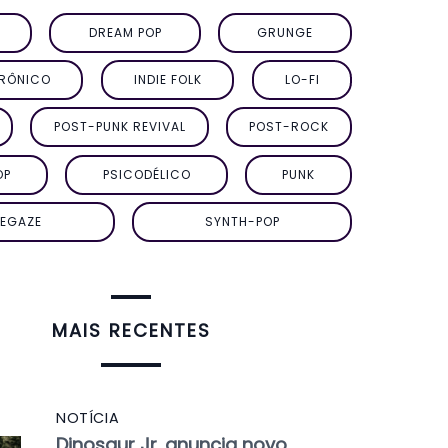
DREAM POP
GRUNGE
TRÔNICO
INDIE FOLK
LO-FI
POST-PUNK REVIVAL
POST-ROCK
OP
PSICODÉLICO
PUNK
EGAZE
SYNTH-POP
MAIS RECENTES
NOTÍCIA
Dinosaur Jr. anuncia novo