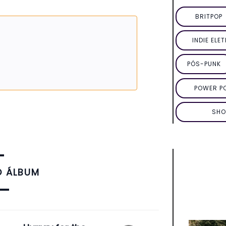
BRITPOP
INDIE ELE
PÓS-PUNK
POWER P
SHO
O ÁLBUM