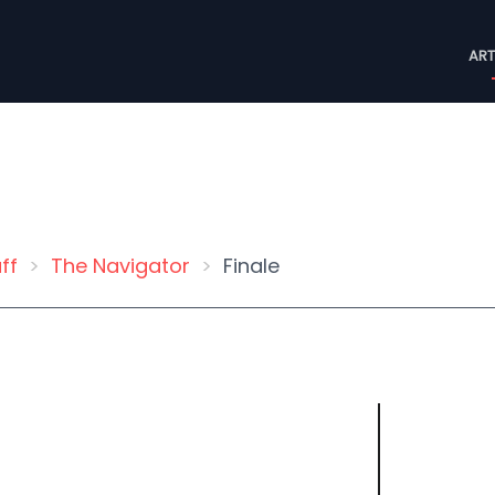
M
ART
n
ff
The Navigator
Finale