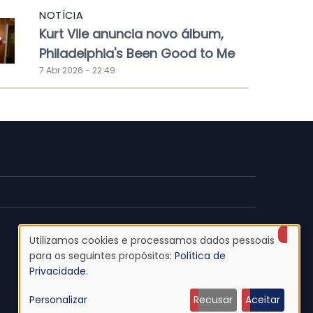
NOTÍCIA
Kurt Vile anuncia novo álbum,
Philadelphia's Been Good to Me
7 Abr 2026 - 22:49
Utilizamos cookies e processamos dados pessoais
Uso
para os seguintes propósitos:
Política de
Privacidade
.
de
Personalizar
Recusar
Aceitar