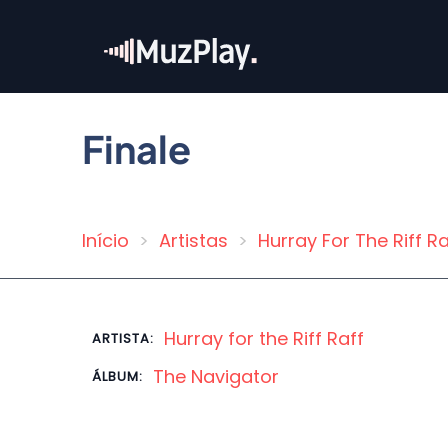
Pular
para
o
conteúdo
principal
Finale
Início
Artistas
Hurray For The Riff Ra
Trilha
de
navegação
Hurray for the Riff Raff
ARTISTA:
The Navigator
ÁLBUM: