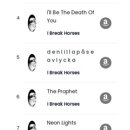
I'll Be The Death Of
You
I Break Horses
d e n l i l l a p å s e
a v l y c k a
I Break Horses
The Prophet
I Break Horses
Neon Lights