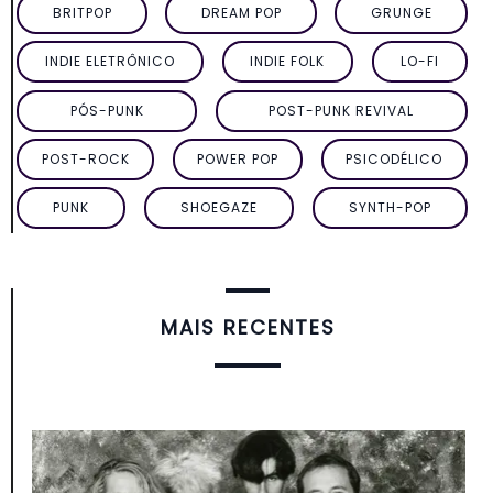
BRITPOP
DREAM POP
GRUNGE
INDIE ELETRÔNICO
INDIE FOLK
LO-FI
PÓS-PUNK
POST-PUNK REVIVAL
POST-ROCK
POWER POP
PSICODÉLICO
PUNK
SHOEGAZE
SYNTH-POP
MAIS RECENTES