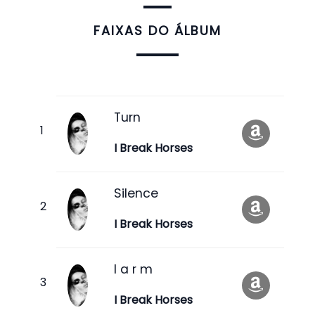
FAIXAS DO ÁLBUM
Turn
I Break Horses
Silence
I Break Horses
l a r m
I Break Horses