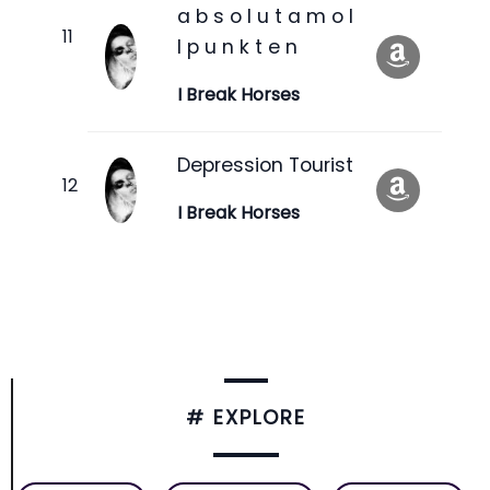
a b s o l u t a m o l
l p u n k t e n
I Break Horses
Depression Tourist
I Break Horses
# EXPLORE