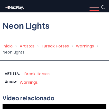
Pular
para
o
conteúdo
Neon Lights
principal
Início
Artistas
I Break Horses
Warnings
Trilha
Neon Lights
de
navegação
I Break Horses
ARTISTA:
Warnings
ÁLBUM:
Vídeo relacionado