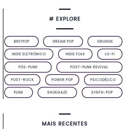
# EXPLORE
BRITPOP
DREAM POP
GRUNGE
INDIE ELETRÔNICO
INDIE FOLK
LO-FI
PÓS-PUNK
POST-PUNK REVIVAL
POST-ROCK
POWER POP
PSICODÉLICO
PUNK
SHOEGAZE
SYNTH-POP
MAIS RECENTES