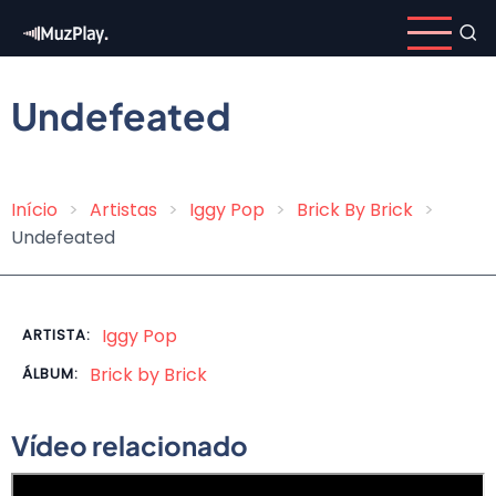
Pular
para
o
conteúdo
Undefeated
principal
Início
Artistas
Iggy Pop
Brick By Brick
Trilha
Undefeated
de
navegação
Iggy Pop
ARTISTA:
Brick by Brick
ÁLBUM:
Vídeo relacionado