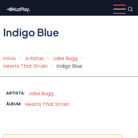
Pular
para
o
conteúdo
Indigo Blue
principal
Início
Artistas
Jake Bugg
Trilha
Hearts That Strain
Indigo Blue
de
navegação
Jake Bugg
ARTISTA:
Hearts That Strain
ÁLBUM: