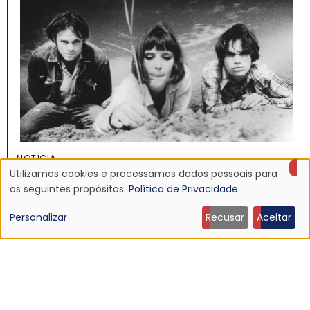
NOTÍCIA
Discografia do Mojave 3 será relançada
Utilizamos cookies e processamos dados pessoais para
Uso
os seguintes propósitos:
Política de Privacidade
.
16 Jun 2026 - 22:19
de
Personalizar
Recusar
Aceitar
dados
pessoais
e