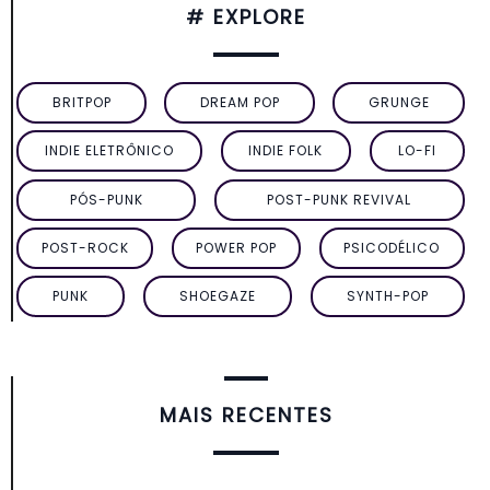
# EXPLORE
BRITPOP
DREAM POP
GRUNGE
INDIE ELETRÔNICO
INDIE FOLK
LO-FI
PÓS-PUNK
POST-PUNK REVIVAL
POST-ROCK
POWER POP
PSICODÉLICO
PUNK
SHOEGAZE
SYNTH-POP
MAIS RECENTES