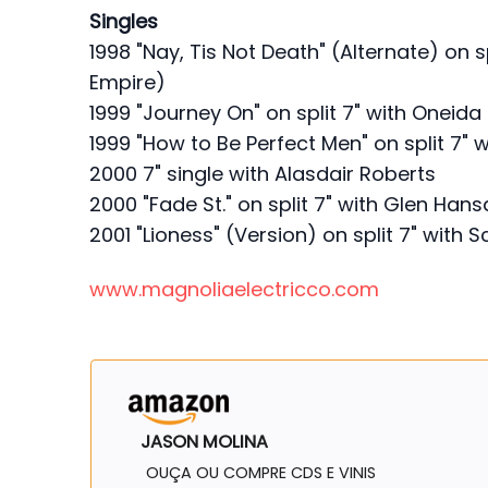
Singles
1998 "Nay, Tis Not Death" (Alternate) on s
Empire)
1999 "Journey On" on split 7" with Oneid
1999 "How to Be Perfect Men" on split 7"
2000 7" single with Alasdair Roberts
2000 "Fade St." on split 7" with Glen Han
2001 "Lioness" (Version) on split 7" with S
www.magnoliaelectricco.com
JASON MOLINA
OUÇA OU COMPRE CDS E VINIS