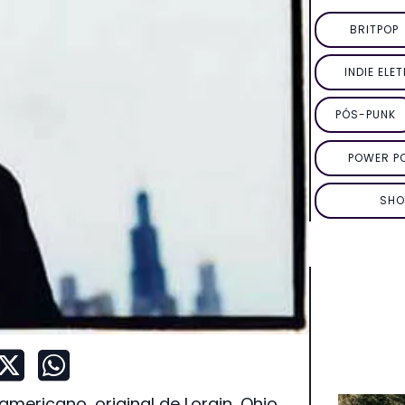
BRITPOP
INDIE ELE
PÓS-PUNK
POWER P
SHO
ericano, original de Lorain, Ohio.