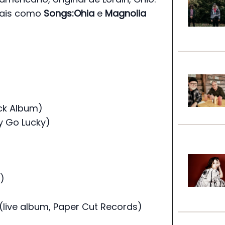
icais como
Songs:Ohia
e
Magnolia
ack Album)
y Go Lucky)
e)
live album, Paper Cut Records)