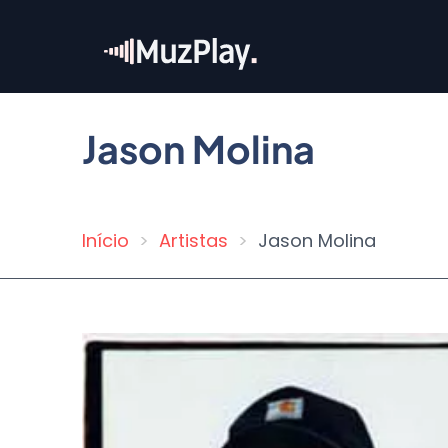
Pular
para
o
conteúdo
principal
Jason Molina
Início
Artistas
Jason Molina
Trilha
de
navegação