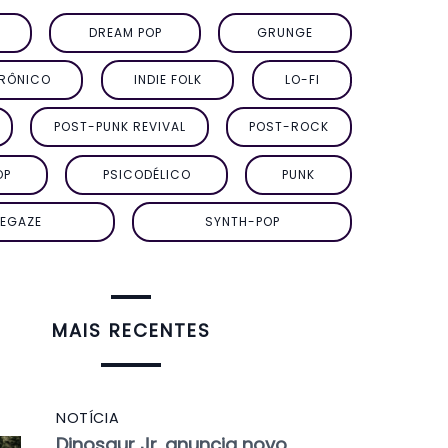
DREAM POP
GRUNGE
TRÔNICO
INDIE FOLK
LO-FI
POST-PUNK REVIVAL
POST-ROCK
OP
PSICODÉLICO
PUNK
EGAZE
SYNTH-POP
MAIS RECENTES
NOTÍCIA
Dinosaur Jr. anuncia novo