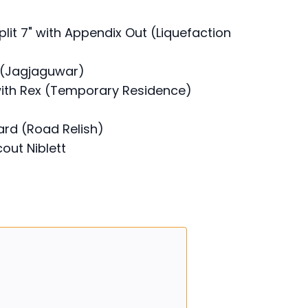
plit 7" with Appendix Out (Liquefaction
a (Jagjaguwar)
 with Rex (Temporary Residence)
sard (Road Relish)
cout Niblett