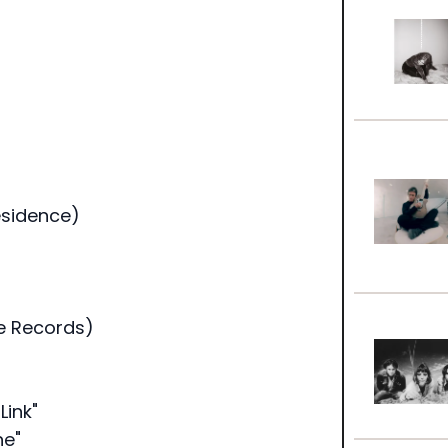
esidence)
e Records)
Link"
ne"