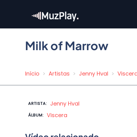
Pular
para
o
conteúdo
principal
Milk of Marrow
Início
Artistas
Jenny Hval
Viscer
Trilha
de
navegação
Jenny Hval
ARTISTA:
Viscera
ÁLBUM:
Vídeo relacionado