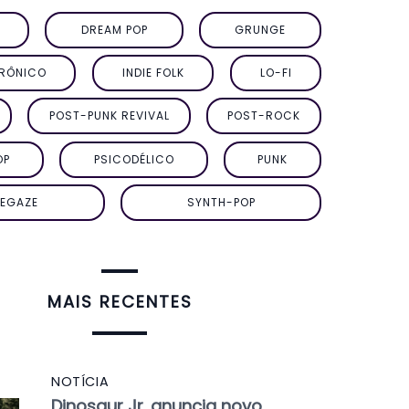
DREAM POP
GRUNGE
TRÔNICO
INDIE FOLK
LO-FI
POST-PUNK REVIVAL
POST-ROCK
OP
PSICODÉLICO
PUNK
EGAZE
SYNTH-POP
MAIS RECENTES
NOTÍCIA
Dinosaur Jr. anuncia novo