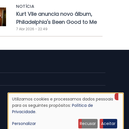
NOTÍCIA
Kurt Vile anuncia novo álbum,
Philadelphia's Been Good to Me
7 Abr 2026 - 22:49
Utilizamos cookies e processamos dados pessoais
Uso
para os seguintes propósitos:
Política de
Privacidade
.
de
Personalizar
Recusar
Aceitar