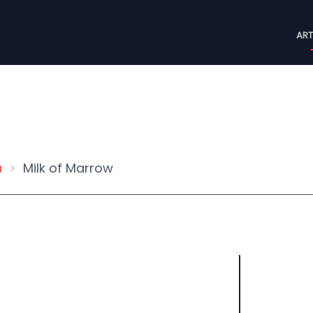
M
ART
n
a
Milk of Marrow