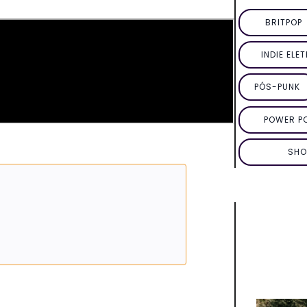
BRITPOP
INDIE ELE
PÓS-PUNK
POWER P
SHO