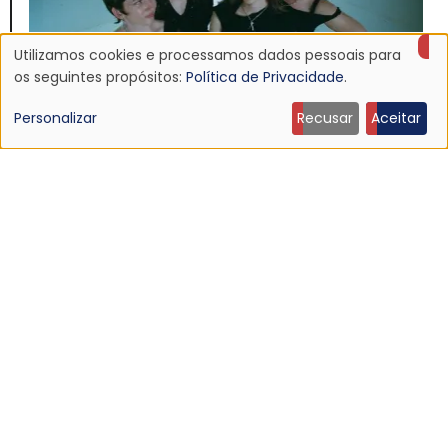
Utilizamos cookies e processamos dados pessoais para
Uso
os seguintes propósitos:
Política de Privacidade
.
de
Personalizar
Recusar
Aceitar
dados
NOTÍCIA
pessoais
Nova música: Body Type — "And What Else?"
8 Abr 2026 - 23:04
e
cookies