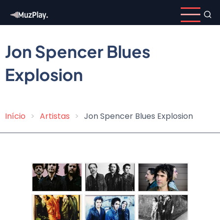
Pular
para
o
conteúdo
Jon Spencer Blues
principal
Explosion
Início
Artistas
Jon Spencer Blues Explosion
Trilha
de
navegação