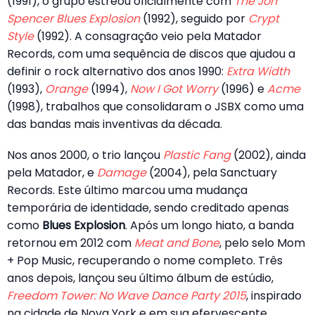
(1991), o grupo estreou oficialmente com
The Jon
Spencer Blues Explosion
(1992), seguido por
Crypt
Style
(1992). A consagração veio pela Matador
Records, com uma sequência de discos que ajudou a
definir o rock alternativo dos anos 1990:
Extra Width
(1993),
Orange
(1994),
Now I Got Worry
(1996) e
Acme
(1998), trabalhos que consolidaram o JSBX como uma
das bandas mais inventivas da década.
Nos anos 2000, o trio lançou
Plastic Fang
(2002), ainda
pela Matador, e
Damage
(2004), pela Sanctuary
Records. Este último marcou uma mudança
temporária de identidade, sendo creditado apenas
como
Blues Explosion
. Após um longo hiato, a banda
retornou em 2012 com
Meat and Bone
, pelo selo Mom
+ Pop Music, recuperando o nome completo. Três
anos depois, lançou seu último álbum de estúdio,
Freedom Tower: No Wave Dance Party 2015
, inspirado
na cidade de Nova York e em sua efervescente