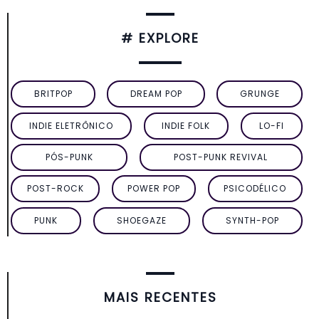
# EXPLORE
BRITPOP
DREAM POP
GRUNGE
INDIE ELETRÔNICO
INDIE FOLK
LO-FI
PÓS-PUNK
POST-PUNK REVIVAL
POST-ROCK
POWER POP
PSICODÉLICO
PUNK
SHOEGAZE
SYNTH-POP
MAIS RECENTES