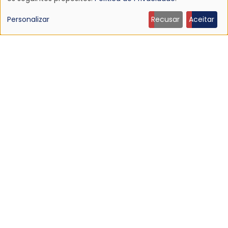
Uso
de
Personalizar
Recusar
Aceitar
dados
NOTÍCIA
pessoais
Morre Jennifer Finch, baixista do L7, aos 59 anos
19 Jul 2026 - 14:04
e
cookies