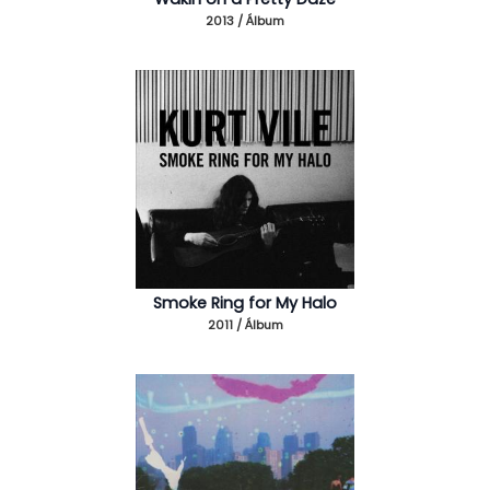
2013 / Álbum
Smoke Ring for My Halo
2011 / Álbum