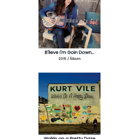
B'lieve I'm Goin Down...
2015 / Álbum
Wakin on a Pretty Daze