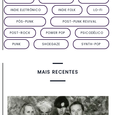
INDIE ELETRÔNICO
INDIE FOLK
LO-FI
PÓS-PUNK
POST-PUNK REVIVAL
POST-ROCK
POWER POP
PSICODÉLICO
PUNK
SHOEGAZE
SYNTH-POP
MAIS RECENTES