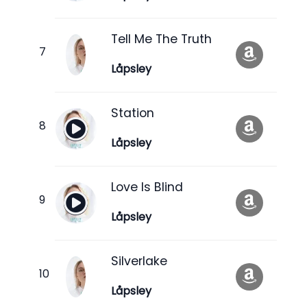
Tell Me The Truth
Låpsley
Station
Låpsley
Love Is Blind
Låpsley
Silverlake
Låpsley