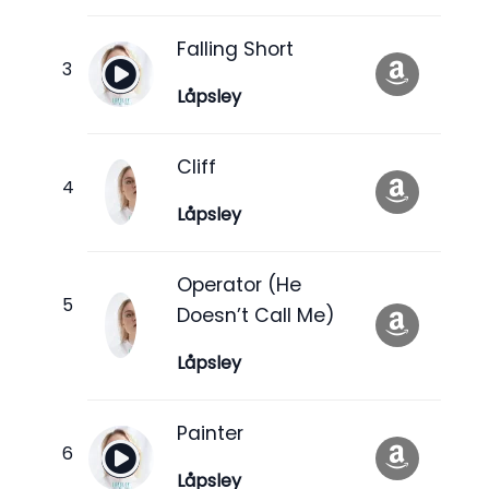
Falling Short
Låpsley
Cliff
Låpsley
Operator (He
Doesn’t Call Me)
Låpsley
Painter
Låpsley