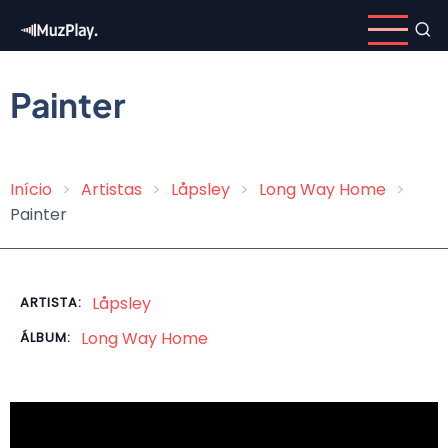
Pular
para
o
conteúdo
Painter
principal
Início
Artistas
Låpsley
Long Way Home
Trilha
Painter
de
navegação
Låpsley
ARTISTA:
Long Way Home
ÁLBUM: