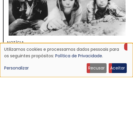
NOTÍCIA
Utilizamos cookies e processamos dados pessoais para
Discografia do Mojave 3 será relançada
Uso
os seguintes propósitos:
Política de Privacidade
.
16 Jun 2026 - 22:19
de
Personalizar
Recusar
Aceitar
dados
pessoais
e
cookies