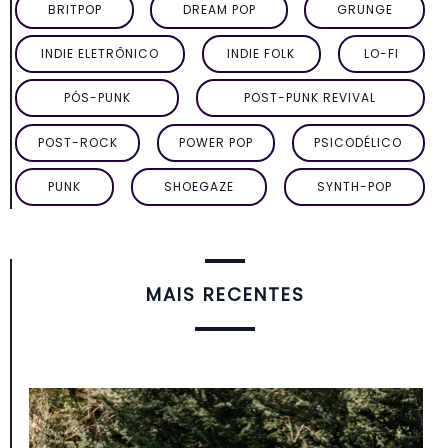
BRITPOP
DREAM POP
GRUNGE
INDIE ELETRÔNICO
INDIE FOLK
LO-FI
PÓS-PUNK
POST-PUNK REVIVAL
POST-ROCK
POWER POP
PSICODÉLICO
PUNK
SHOEGAZE
SYNTH-POP
MAIS RECENTES