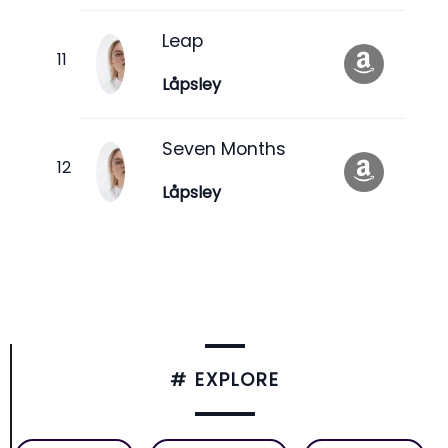
Leap
Låpsley
Seven Months
Låpsley
# EXPLORE