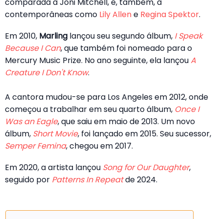
comparada à Joni Mitchell, e, também, à
contemporâneas como
Lily Allen
e
Regina Spektor
.
Em 2010,
Marling
lançou seu segundo álbum,
I Speak
Because I Can
, que também foi nomeado para o
Mercury Music Prize. No ano seguinte, ela lançou
A
Creature I Don't Know
.
A cantora mudou-se para Los Angeles em 2012, onde
começou a trabalhar em seu quarto álbum,
Once I
Was an Eagle
, que saiu em maio de 2013. Um novo
álbum,
Short Movie
, foi lançado em 2015. Seu sucessor,
Semper Femina
, chegou em 2017.
Em 2020, a artista lançou
Song for Our Daughter
,
seguido por
Patterns In Repeat
de 2024.