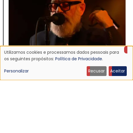
Utilizamos cookies e processamos dados pessoais para
Uso
os seguintes propósitos:
Política de Privacidade
.
NOTÍCIA
de
Personalizar
Recusar
Aceitar
Michael Stipe confirma primeiro álbum solo e
dados
apresenta a canção “The Rest of Ever”
24 Abr 2026 - 21:28
pessoais
e
cookies