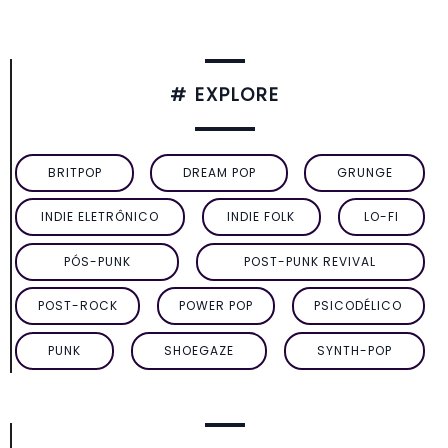
# EXPLORE
BRITPOP
DREAM POP
GRUNGE
INDIE ELETRÔNICO
INDIE FOLK
LO-FI
PÓS-PUNK
POST-PUNK REVIVAL
POST-ROCK
POWER POP
PSICODÉLICO
PUNK
SHOEGAZE
SYNTH-POP