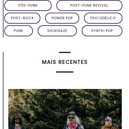
PÓS-PUNK
POST-PUNK REVIVAL
POST-ROCK
POWER POP
PSICODÉLICO
PUNK
SHOEGAZE
SYNTH-POP
MAIS RECENTES