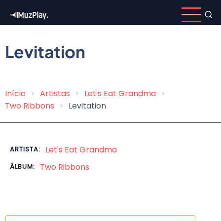
Pular
para
o
conteúdo
Levitation
principal
Início
Artistas
Let's Eat Grandma
Trilha
Two Ribbons
Levitation
de
navegação
Let's Eat Grandma
ARTISTA:
Two Ribbons
ÁLBUM: