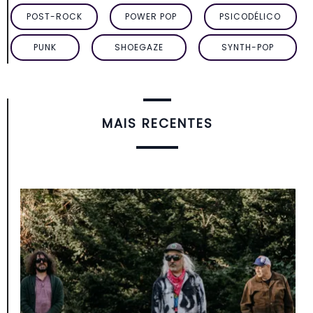
POST-ROCK
POWER POP
PSICODÉLICO
PUNK
SHOEGAZE
SYNTH-POP
MAIS RECENTES