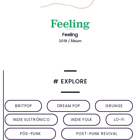
Feeling
2018 / Álbum
# EXPLORE
BRITPOP
DREAM POP
GRUNGE
INDIE ELETRÔNICO
INDIE FOLK
LO-FI
PÓS-PUNK
POST-PUNK REVIVAL