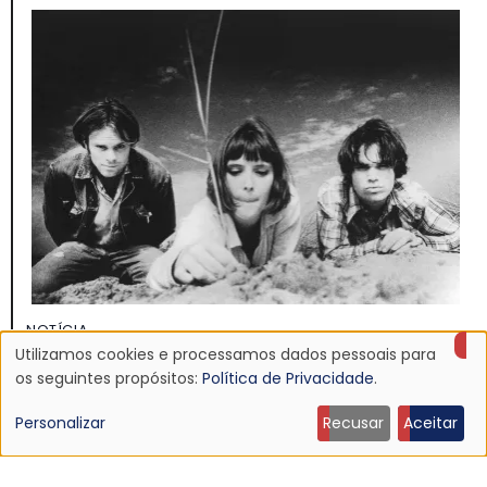
NOTÍCIA
Discografia do Mojave 3 será relançada
Utilizamos cookies e processamos dados pessoais para
Uso
os seguintes propósitos:
Política de Privacidade
.
16 Jun 2026 - 22:19
de
Personalizar
Recusar
Aceitar
dados