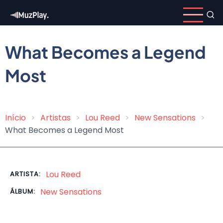
Pular
para
o
conteúdo
What Becomes a Legend
principal
Most
Início
Artistas
Lou Reed
New Sensations
Trilha
What Becomes a Legend Most
de
navegação
Lou Reed
ARTISTA:
New Sensations
ÁLBUM: