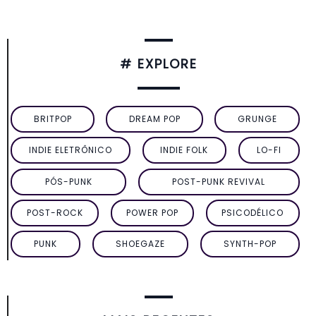
# EXPLORE
BRITPOP
DREAM POP
GRUNGE
INDIE ELETRÔNICO
INDIE FOLK
LO-FI
PÓS-PUNK
POST-PUNK REVIVAL
POST-ROCK
POWER POP
PSICODÉLICO
PUNK
SHOEGAZE
SYNTH-POP