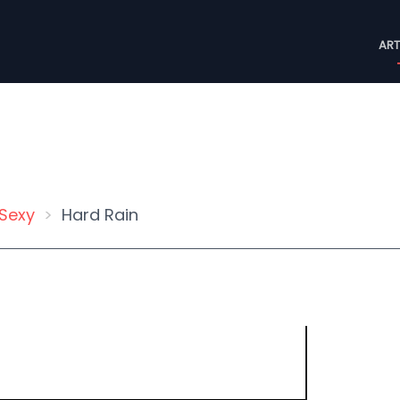
M
ART
n
Sexy
Hard Rain