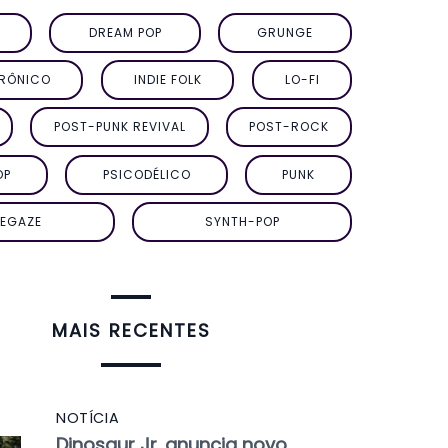
DREAM POP
GRUNGE
TRÔNICO
INDIE FOLK
LO-FI
POST-PUNK REVIVAL
POST-ROCK
OP
PSICODÉLICO
PUNK
EGAZE
SYNTH-POP
MAIS RECENTES
NOTÍCIA
Dinosaur Jr. anuncia novo