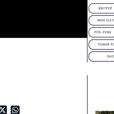
BRITPOP
INDIE ELE
PÓS-PUNK
POWER P
SHO