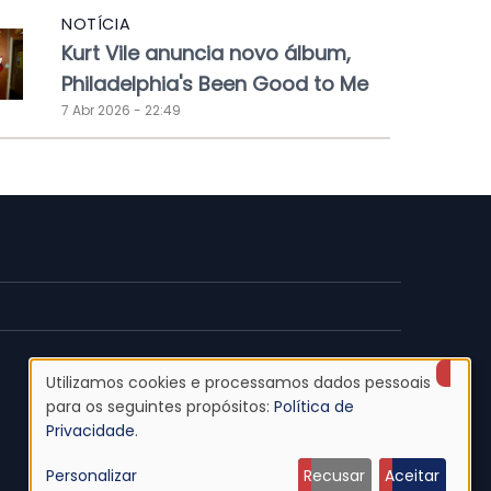
NOTÍCIA
Kurt Vile anuncia novo álbum,
Philadelphia's Been Good to Me
7 Abr 2026 - 22:49
Utilizamos cookies e processamos dados pessoais
Uso
para os seguintes propósitos:
Política de
Privacidade
.
de
Personalizar
Recusar
Aceitar