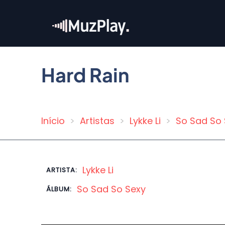
Pular
para
o
conteúdo
principal
Hard Rain
Início
Artistas
Lykke Li
So Sad So 
Trilha
de
navegação
Lykke Li
ARTISTA:
So Sad So Sexy
ÁLBUM: