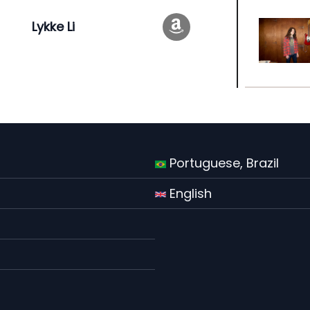
Lykke Li
Portuguese, Brazil
English