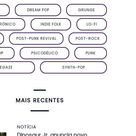
DREAM POP
GRUNGE
TRÔNICO
INDIE FOLK
LO-FI
POST-PUNK REVIVAL
POST-ROCK
OP
PSICODÉLICO
PUNK
EGAZE
SYNTH-POP
MAIS RECENTES
NOTÍCIA
Dinosaur Jr. anuncia novo