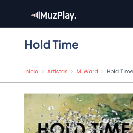
Pular
para
o
conteúdo
principal
Hold Time
Início
Artistas
M. Ward
Hold Tim
Trilha
de
navegação