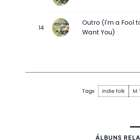
Outro (I'm a Fool t
Want You)
indie folk
M.
Tags
ÁLBUNS REL