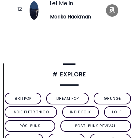
Let Me In
Marika Hackman
# EXPLORE
BRITPOP
DREAM POP
GRUNGE
INDIE ELETRÔNICO
INDIE FOLK
LO-FI
PÓS-PUNK
POST-PUNK REVIVAL