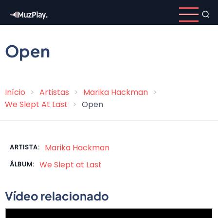
Pular
para
o
conteúdo
Open
principal
Início
Artistas
Marika Hackman
Trilha
We Slept At Last
Open
de
navegação
Marika Hackman
ARTISTA:
We Slept at Last
ÁLBUM:
Vídeo relacionado