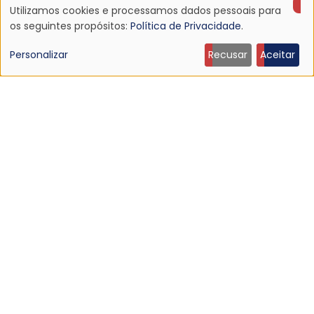
Utilizamos cookies e processamos dados pessoais para
9 Jun 2026 - 21:27
Uso
os seguintes propósitos:
Política de Privacidade
.
de
Personalizar
Recusar
Aceitar
dados
pessoais
e
cookies
NOTÍCIA
Michael Stipe confirma primeiro álbum solo e
apresenta a canção “The Rest of Ever”