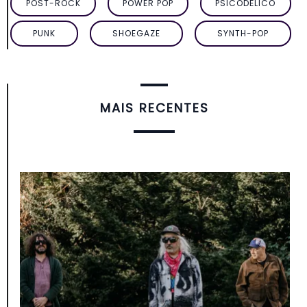
POST-ROCK
POWER POP
PSICODÉLICO
PUNK
SHOEGAZE
SYNTH-POP
MAIS RECENTES