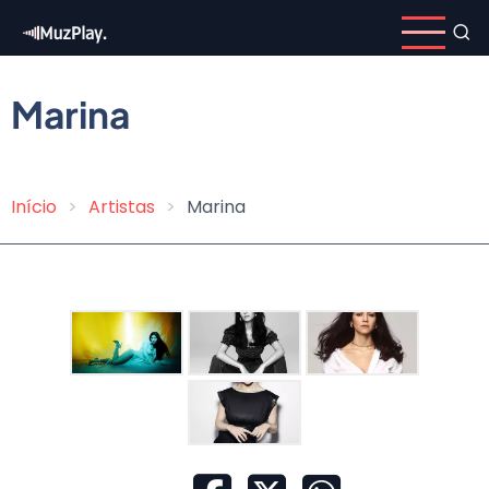
Pular
para
o
conteúdo
Marina
principal
Início
Artistas
Marina
Trilha
de
navegação