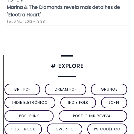
NOTÍCIA
Marina & The Diamonds revela mais detalhes de
"Electra Heart"
Ter, 6 Mar 2012 - 13:38
# EXPLORE
BRITPOP
DREAM POP
GRUNGE
INDIE ELETRÔNICO
INDIE FOLK
LO-FI
PÓS-PUNK
POST-PUNK REVIVAL
POST-ROCK
POWER POP
PSICODÉLICO